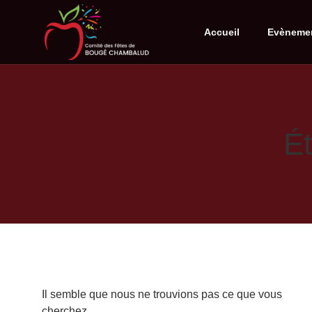
Accueil
Evèneme
É
Il semble que nous ne trouvions pas ce que vous
cherchez.