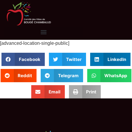
[advanced-location-single-public]
Facebook
Twitter
LinkedIn
Reddit
Telegram
WhatsApp
Email
Print