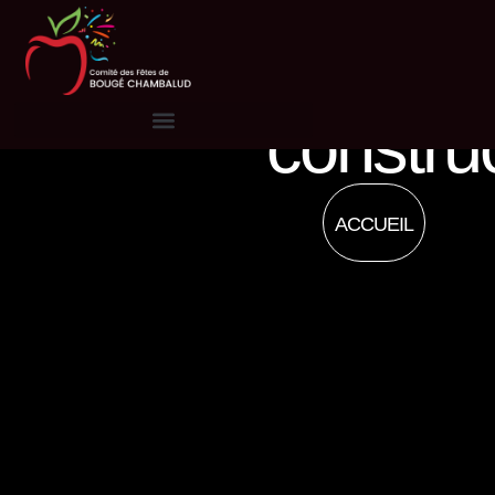
MAINTENA
site en
constru
ACCUEIL