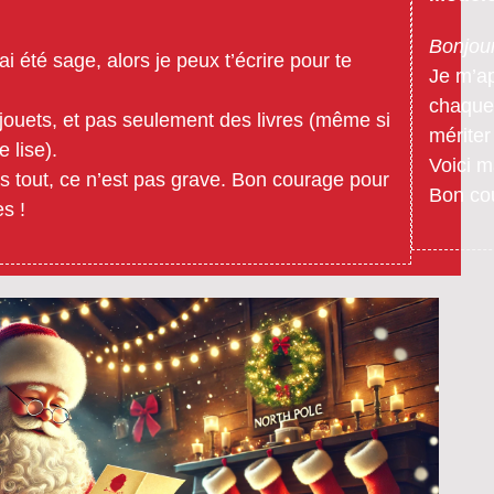
Bonjou
 été sage, alors je peux t’écrire pour te
Je m’ap
chaque 
jouets, et pas seulement des livres (même si
mériter
 lise).
Voici m
pas tout, ce n’est pas grave. Bon courage pour
Bon cou
s !