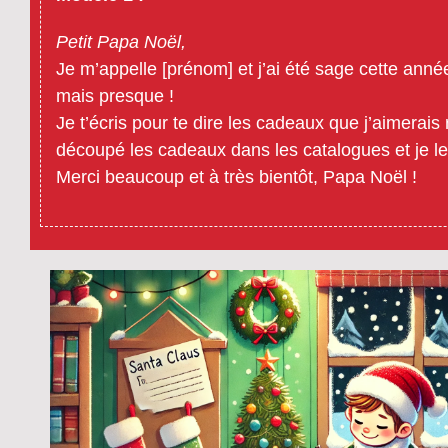
Petit Papa Noël,
Je m’appelle [prénom] et j’ai été sage cette année
mais presque !
Je t’écris pour te dire les cadeaux que j’aimerais
découpé les cadeaux dans les catalogues et je les 
Merci beaucoup et à très bientôt, Papa Noël !