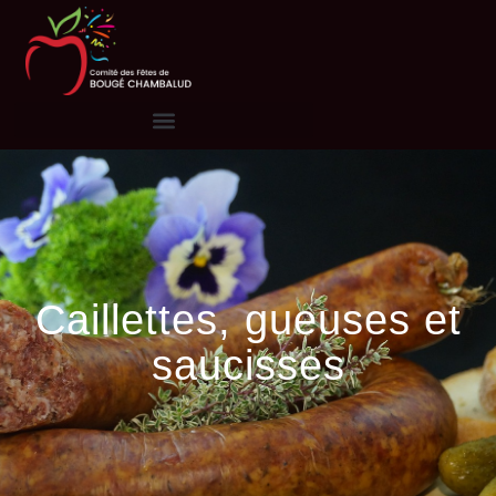
Caillettes, gueuses et
saucisses